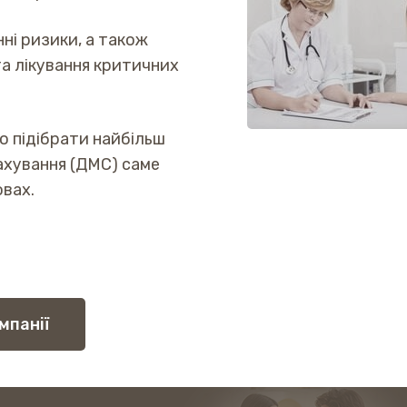
і ризики, а також
а лікування критичних
о підібрати найбільш
ахування (ДМС) саме
овах.
мпанії