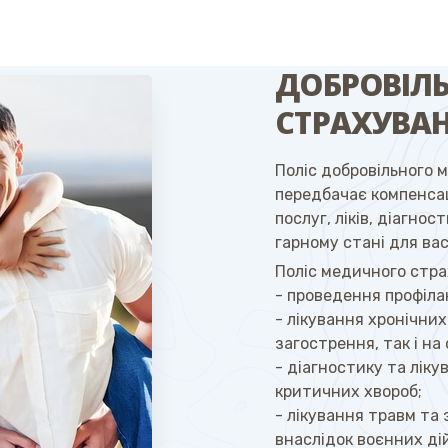
ДОБРОВІЛ
СТРАХУВАН
Поліс добровільного 
передбачає компенса
послуг, ліків, діагнос
гарному стані для вас
Поліс медичного стра
- проведення профіла
- лікування хронічних
загострення, так і на с
- діагностику та лік
критичних хвороб;
- лікування травм та
внаслідок воєнних ді