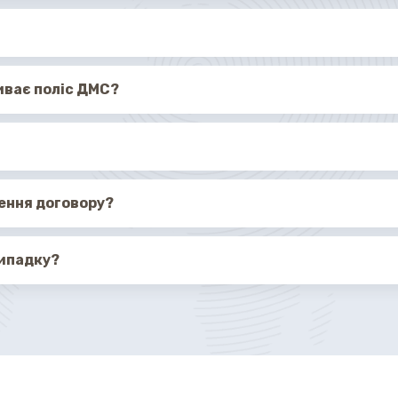
иває поліс ДМС?
лення договору?
випадку?