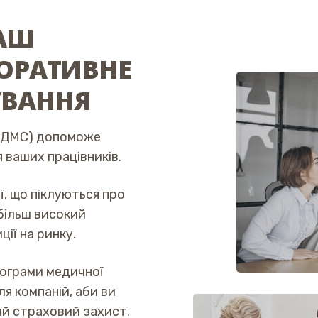
ВАШ
ПОРАТИВНЕ
УВАННЯ
 (ДМС) допоможе
 ваших працівників.
ї, що піклуються про
 більш високий
ції на ринку.
рограми медичної
я компаній, аби ви
ий страховий захист.