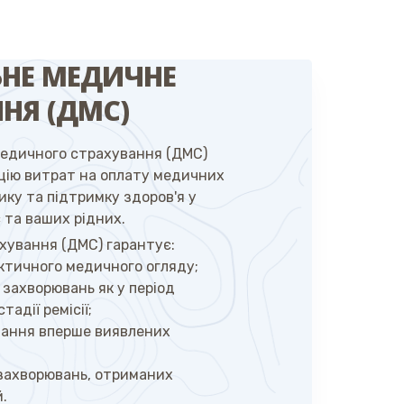
ЬНЕ МЕДИЧНЕ
НЯ (ДМС)
медичного страхування (ДМС)
цію витрат на оплату медичних
тику та підтримку здоров'я у
 та ваших рідних.
хування (ДМС) гарантує:
ктичного медичного огляду;
 захворювань як у період
тадії ремісії;
ування вперше виявлених
 захворювань, отриманих
й.