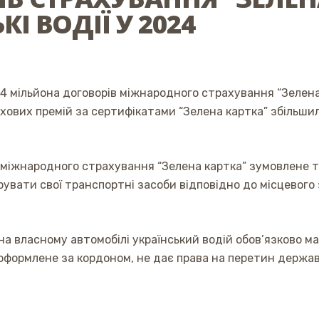
І ВОДІЇ У 2024
 1,4 мільйона договорів міжнародного страхування “Зелена
ахових премій за сертифікатами “Зелена картка” збільши
міжнародного страхування “Зелена картка” зумовлене ти
рувати свої транспортні засоби відповідно до місцевог
 на власному автомобілі український водій обов’язково м
оформлене за кордоном, не дає права на перетин державн