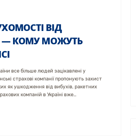
УХОМОСТІ ВІД
В — КОМУ МОЖУТЬ
СІ
раїни все більше людей зацікавлені у
їнські страхові компанії пропонують захист
аких як ушкодження від вибухів, ракетних
трахових компаній в Україні вже…