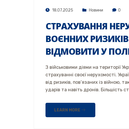
18.07.2025
Новини
0
СТРАХУВАННЯ НЕР
ВОЄННИХ РИЗИКІ
ВІДМОВИТИ У ПОЛІ
З військовими діями на території Ук
страхуванні своєї нерухомості. Укра
від ризиків, пов’язаних із війною, т
ударів та навіть дронів. Більшість с
LEARN MORE