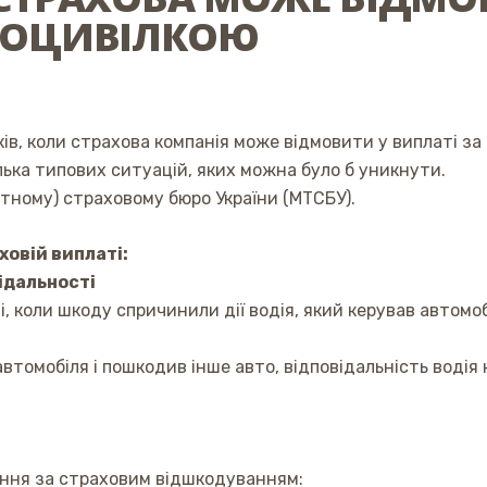
ТОЦИВІЛКОЮ
ів, коли страхова компанія може відмовити у виплаті за
ька типових ситуацій, яких можна було б уникнути.
тному) страховому бюро України (МТСБУ).
овій виплаті:
ідальності
 коли шкоду спричинили дії водія, який керував автомо
втомобіля і пошкодив інше авто, відповідальність водія 
ення за страховим відшкодуванням: