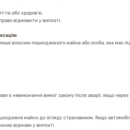
иттю або здоров’ю.
право відмовити у виплаті.
енсацію
ише власник пошкодженого майна або особа, яка має пі
ви є невиконання вимог закону після аварії, якщо чере
ошкоджене майно до огляду страховиком. Якщо автомобіл
иною відмови у виплаті.