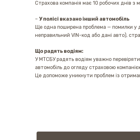
Страхова компанія має 10 робочих днів з 
–
У полісі вказано інший автомобіль
Ще одна поширена проблема — помилки у д
неправильний VIN-код або дані авто), стр
Що радять водіям:
У МТСБУ радять водіям уважно перевіряти
автомобіль до огляду страховою компаніє
Це допоможе уникнути проблем із отриман