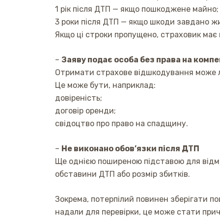
1 рік після ДТП — якщо пошкоджене майно;
3 роки після ДТП — якщо шкоди завдано ж
Якщо ці строки пропущено, страховик має 
–
Заяву подає особа без права на комп
Отримати страхове відшкодування може л
Це може бути, наприклад:
довіреність;
договір оренди;
свідоцтво про право на спадщину.
–
Не виконано обов’язки після ДТП
Ще однією поширеною підставою для відмо
обставини ДТП або розмір збитків.
Зокрема, потерпілий повинен зберігати п
надали для перевірки, це може стати прич