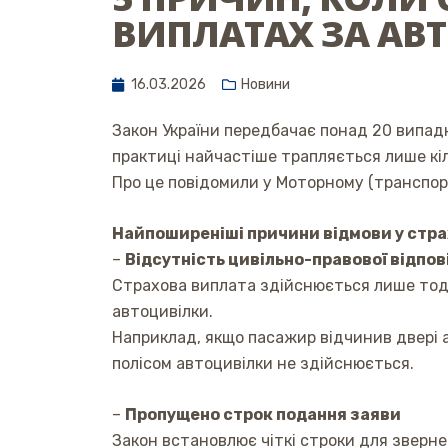
ВИПЛАТАХ ЗА АВ
16.03.2026
Новини
Закон України передбачає понад 20 випадк
практиці найчастіше трапляється лише кіл
Про це повідомили у Моторному (транспор
Найпоширеніші причини відмови у страх
–
Відсутність цивільно-правової відпов
Страхова виплата здійснюється лише тоді,
автоцивілки.
Наприклад, якщо пасажир відчинив двері а
полісом автоцивілки не здійснюється.
–
Пропущено строк подання заяви
Закон встановлює чіткі строки для зверн