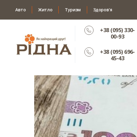
Авто
Житло
Туризм
Здоров'я
+38 (095) 330-
00-93
+38 (095) 696-
45-43