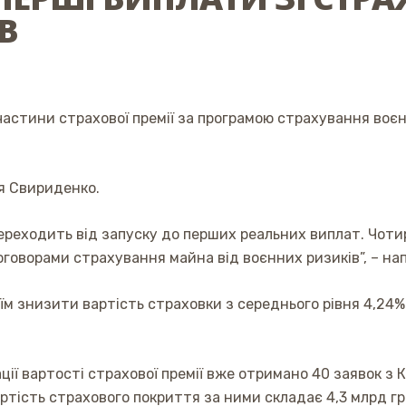
В
частини страхової премії за програмою страхування воєн
ія Свириденко.
ереходить від запуску до перших реальних виплат. Чоти
оговорами страхування майна від воєнних ризиків”, – на
їм знизити вартість страховки з середнього рівня 4,24% 
ї вартості страхової премії вже отримано 40 заявок з Киї
артість страхового покриття за ними складає 4,3 млрд гр