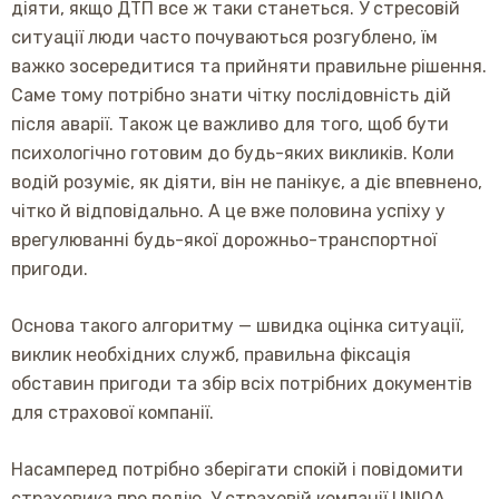
діяти, якщо ДТП все ж таки станеться. У стресовій
ситуації люди часто почуваються розгублено, їм
важко зосередитися та прийняти правильне рішення.
Саме тому потрібно знати чітку послідовність дій
після аварії. Також це важливо для того, щоб бути
психологічно готовим до будь-яких викликів. Коли
водій розуміє, як діяти, він не панікує, а діє впевнено,
чітко й відповідально. А це вже половина успіху у
врегулюванні будь-якої дорожньо-транспортної
пригоди.
Основа такого алгоритму — швидка оцінка ситуації,
виклик необхідних служб, правильна фіксація
обставин пригоди та збір всіх потрібних документів
для страхової компанії.
Насамперед потрібно зберігати спокій і повідомити
страховика про подію. У страховій компанії UNIQA