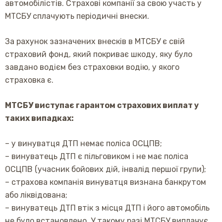
автомобілістів. Страхові компанії за свою участь у
МТСБУ сплачують періодичні внески.
За рахунок зазначених внесків в МТСБУ є свій
страховий фонд, який покриває шкоду, яку було
завдано водієм без страховки водію, у якого
страховка є.
МТСБУ виступає гарантом страхових виплат у
таких випадках:
– у винуватця ДТП немає поліса ОСЦПВ;
– винуватець ДТП є пільговиком і не має поліса
ОСЦПВ (учасник бойових дій, інвалід першої групи);
– страхова компанія винуватця визнана банкрутом
або ліквідована;
– винуватець ДТП втік з місця ДТП і його автомобіль
не було встановлено. У такому разі МТСБУ виплачує