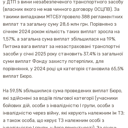
у ДТП з вини незабезпеченого транспортного засобу
(власник якого не мав чинного договору ОСЦПВ). За
такими випадками МТСБУ провело 388 регламентних
виплат та загальну суму 28,6 млн грн. Порівняно з
січнем 2024 роком кількість таких виплат зросла на
1,57%, а загальна сума виплат збільшилася на 19%.
Питома вага виплат за незастраховані транспортні
засоби у січні 2025 року становить 37,4% із загальної
суми виплат Фонду захисту потерпілих, для
порівняння, у 2024 році ця категорія становила 65,5%
виплат Бюро.
На 59,5% збільшилися сума проведених виплат Бюро,
які здійснені за водіїв пільгової категорії (учасники
бойових дій, особи з інвалідністю І групи, особи з
інвалідністю через війну, які керують належним їм ТЗ;
а також особа, що керує ТЗ належним особі з
інвалідністю І групи, у його присутності). За січень