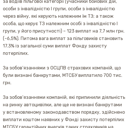
за водіїв пільгової категорії (учасники бойових дій,
особи з інвалідністю І групи, особи з інвалідністю
через війну, які керують належним їм ТЗ; а також
особа, що керує ТЗ належним особі з інвалідністю І
групи, у його присутності) – 123 виплат на 7,7 млн грн.
(-6,5%). Питома вага виплат за пільговиків становить
17.3% із загальної суми виплат Фонду захисту
потерпілих.
За зобов’язаннями з ОСЦПВ страхових компаній, що
були визнані банкрутами, МТСБУ виплатило 700 тис.
грн.
За зобов’язаннями компаній, які припинили діяльність
на ринку автоцивілки, але ще не визнані банкрутами
у встановленому законодавством порядку, здійснено
виплати коштом наявних у Фонді захисту потерпілих
МТСБУ гарантійних внесків таких страховиків на