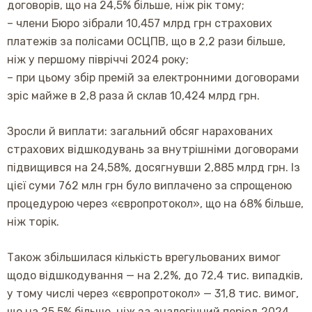
договорів, що на 24,5% більше, ніж рік тому;
– члени Бюро зібрали 10,457 млрд грн страхових
платежів за полісами ОСЦПВ, що в 2,2 рази більше,
ніж у першому півріччі 2024 року;
– при цьому збір премій за електронними договорами
зріс майже в 2,8 раза й склав 10,424 млрд грн.
Зросли й виплати: загальний обсяг нарахованих
страхових відшкодувань за внутрішніми договорами
підвищився на 24,58%, досягнувши 2,885 млрд грн. Із
цієї суми 762 млн грн було виплачено за спрощеною
процедурою через «європротокол», що на 68% більше,
ніж торік.
Також збільшилася кількість врегульованих вимог
щодо відшкодування — на 2,2%, до 72,4 тис. випадків,
у тому числі через «європротокол» — 31,8 тис. вимог,
що на 25,5% більше, ніж за аналогічний період 2024