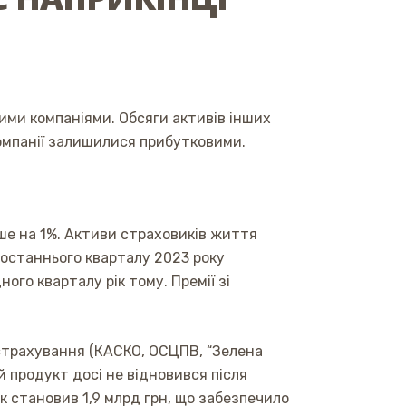
ими компаніями. Обсяги активів інших
омпанії залишилися прибутковими.
ише на 1%. Активи страховиків життя
ж останнього кварталу 2023 року
ого кварталу рік тому. Премії зі
 страхування (КАСКО, ОСЦПВ, “Зелена
ей продукт досі не відновився після
ок становив 1,9 млрд грн, що забезпечило