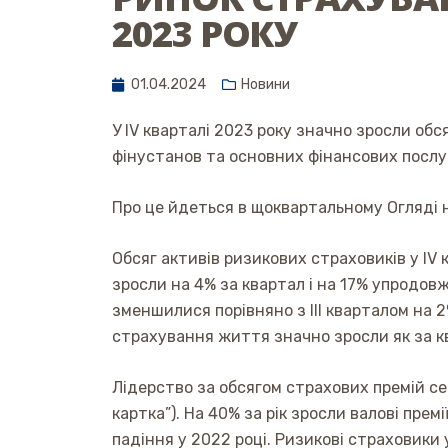
2023 РОКУ
01.04.2024
Новини
У ІV кварталі 2023 року значно зросли об
фінустанов та основних фінансових послу
Про це йдеться в щоквартальному Огляді н
Обсяг активів ризикових страховиків у IV 
зросли на 4% за квартал і на 17% упродов
зменшилися порівняно з III кварталом на 2
страхування життя значно зросли як за ква
Лідерство за обсягом страхових премій с
картка”). На 40% за рік зросли валові пре
падіння у 2022 році. Ризикові страховики 