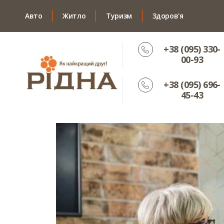
Авто
Житло
Туризм
Здоров'я
+38 (095) 330-
00-93
+38 (095) 696-
45-43