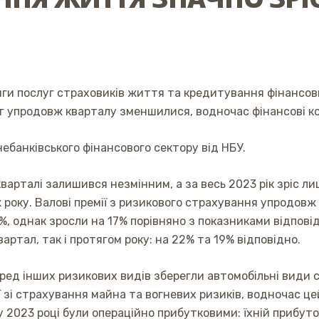
сяги послуг страховиків життя та кредитування фінансов
г упродовж кварталу зменшилися, водночас фінансові к
ебанківського фінансового сектору від НБУ.
кварталі залишився незмінним, а за весь 2023 рік зріс л
ж року. Валові премії з ризикового страхування упродов
%, однак зросли на 17% порівняно з показниками відповідн
ртал, так і протягом року: на 22% та 19% відповідно.
еред інших ризикових видів зберегли автомобільні види
мії зі страхування майна та вогневих ризиків, водночас ц
у 2023 році були операційно прибутковими: їхній прибут