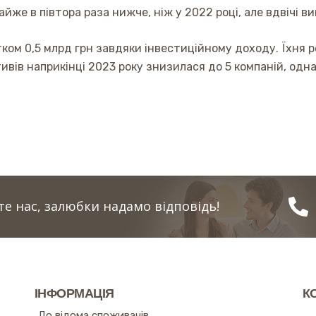
айже в півтора раза нижче, ніж у 2022 році, але вдвічі ви
ом 0,5 млрд грн завдяки інвестиційному доходу. Їхня р
ивів наприкінці 2023 року знизилася до 5 компаній, одна
е нас, залюбки надамо відповідь!
ІНФОРМАЦІЯ
К
До відома споживачів