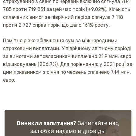
страхування з січня по червень включно сягнула 784
785 проти 719 851 за цей час торік (+9,02%). Кількість
сплачених вимог за піврічний період сягнула 7 118
проти 2 727 справ торік, що дало 161% росту.
Помітне різке збільшення сум за міжнародними
страховими виплатами. У піврічному звітному періоді
за вимогами автовласникам виплачено 21,9 млн. євро
відшкодувань (206,7%). Для порівняння: у 2021 році за
цим показником з січня по червень сплачено 7,14 млн.
євро.
Виникли запитання?
Запитайте нас,
залюбки надамо відповідь!