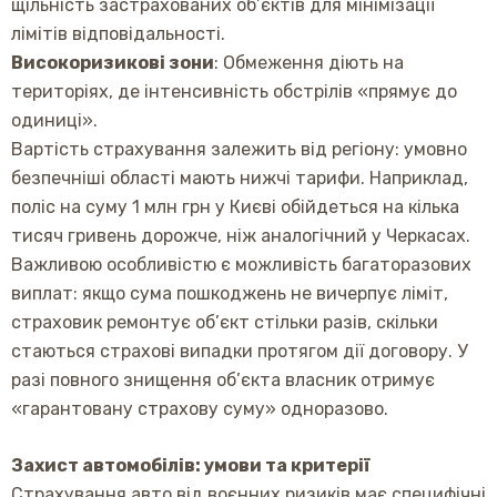
щільність застрахованих об’єктів для мінімізації
лімітів відповідальності.
Високоризикові зони
: Обмеження діють на
територіях, де інтенсивність обстрілів «прямує до
одиниці».
Вартість страхування залежить від регіону: умовно
безпечніші області мають нижчі тарифи. Наприклад,
поліс на суму 1 млн грн у Києві обійдеться на кілька
тисяч гривень дорожче, ніж аналогічний у Черкасах.
Важливою особливістю є можливість багаторазових
виплат: якщо сума пошкоджень не вичерпує ліміт,
страховик ремонтує об’єкт стільки разів, скільки
стаються страхові випадки протягом дії договору. У
разі повного знищення об’єкта власник отримує
«гарантовану страхову суму» одноразово.
Захист автомобілів: умови та критерії
Страхування авто від воєнних ризиків має специфічні