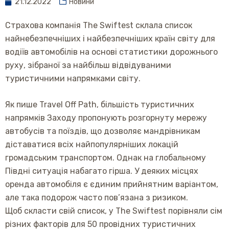
21.12.2022
Новини
Страхова компанія The Swiftest склала список
найнебезпечніших і найбезпечніших країн світу для
водіїв автомобілів на основі статистики дорожнього
руху, зібраної за найбільш відвідуваними
туристичними напрямками світу.
Як пише Travel Off Path, більшість туристичних
напрямків Заходу пропонують розгорнуту мережу
автобусів та поїздів, що дозволяє мандрівникам
діставатися всіх найпопулярніших локацій
громадським транспортом. Однак на глобальному
Півдні ситуація набагато гірша. У деяких місцях
оренда автомобіля є єдиним прийнятним варіантом,
але така подорож часто пов’язана з ризиком.
Щоб скласти свій список, у The Swiftest порівняли сім
різних факторів для 50 провідних туристичних