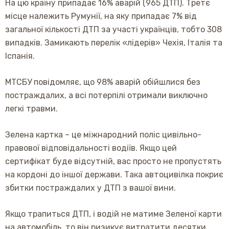
На цю країну припадає 16% аварій (965 ДТП). Третє
місце належить Румунії, на яку припадає 7% від
загальної кількості ДТП за участі українців, тобто 308
випадків. Замикають перелік «лідерів» Чехія, Італія та
Іспанія.
МТСБУ повідомляє, що 98% аварій обійшлися без
постраждалих, а всі потерпілі отримали виключно
легкі травми.
Зелена картка – це міжнародний поліс цивільно-
правової відповідальності водіїв. Якщо цей
сертифікат буде відсутній, вас просто не пропустять
на кордоні до іншої держави. Така автоцивілка покриє
збитки постраждалих у ДТП з вашої вини.
Якщо трапиться ДТП, і водій не матиме Зеленої карти
на автомобіль, то він ризикує витратити десятки