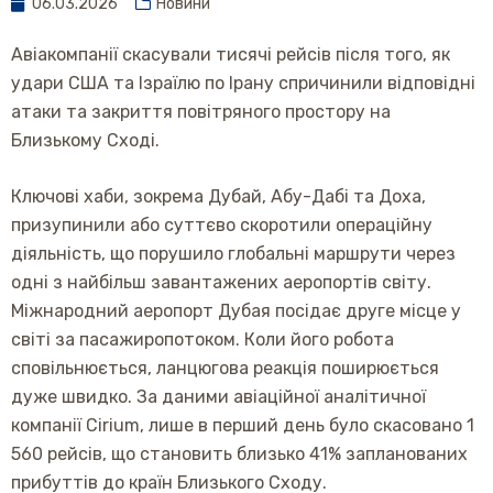
06.03.2026
Новини
Авіакомпанії скасували тисячі рейсів після того, як
удари США та Ізраїлю по Ірану спричинили відповідні
атаки та закриття повітряного простору на
Близькому Сході.
Ключові хаби, зокрема Дубай, Абу-Дабі та Доха,
призупинили або суттєво скоротили операційну
діяльність, що порушило глобальні маршрути через
одні з найбільш завантажених аеропортів світу.
Міжнародний аеропорт Дубая посідає друге місце у
світі за пасажиропотоком. Коли його робота
сповільнюється, ланцюгова реакція поширюється
дуже швидко. За даними авіаційної аналітичної
компанії Cirium, лише в перший день було скасовано 1
560 рейсів, що становить близько 41% запланованих
прибуттів до країн Близького Сходу.