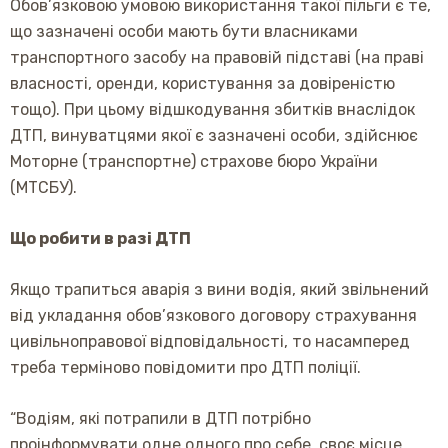
Обов’язковою умовою використання такої пільги є те,
що зазначені особи мають бути власниками
транспортного засобу на правовій підставі (на праві
власності, оренди, користування за довіреністю
тощо). При цьому відшкодування збитків внаслідок
ДТП, винуватцями якої є зазначені особи, здійснює
Моторне (транспортне) страхове бюро України
(МТСБУ).
Що робити в разі ДТП
Якщо трапиться аварія з вини водія, який звільнений
від укладання обов’язкового договору страхування
цивільноправової відповідальності, то насамперед
треба терміново повідомити про ДТП поліції.
“Водіям, які потрапили в ДТП потрібно
проінформувати одне одного про себе, своє місце