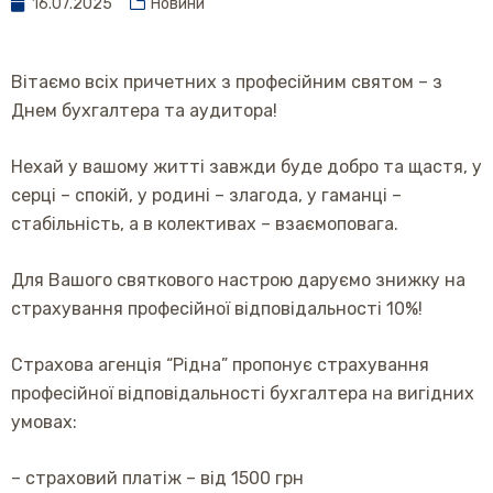
16.07.2025
Новини
Вітаємо
всіх причетних
з
професійним
святом – з
Днем бухгалтера та аудитора
!
Нехай
у вашому
житті
завжди
буде
добро
та
щастя
, у
серці
–
спокій
, у
родині
–
злагода
, у
гаманці
–
стабільність
, а в
колективах
–
взаємоповага
.
Для
Вашого
святкового
настрою
даруємо
знижку
на
страхування
професійної відповідальності 10%!
Страхова
агенція
“
Рідна
”
пропонує
страхування
професійної
відповідальності
бухгалтера
на
вигідних
умовах
:
– страховий платіж – від 1500 грн