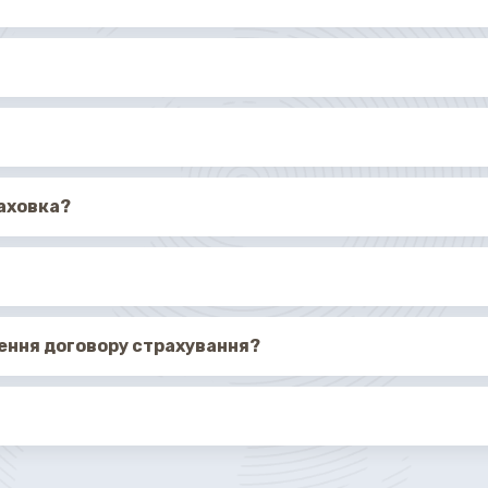
раховка?
лення договору страхування?