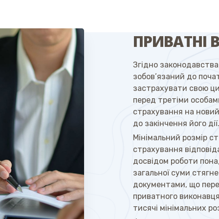
ПРИВАТНІ 
Згідно законодавства
зобов’язаний до поча
застрахувати свою ци
перед третіми особам
страхування на новий
до закінчення його дії
Мінімальний розмір ст
страхування відповід
досвідом роботи пона
загальної суми стягн
документами, що пере
приватного виконавця
тисячі мінімальних роз