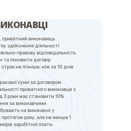
ВИКОНАВЦІ
, приватний виконавець
тку здійснення діяльності
вільно-правову відповідальність
и та поновити договір
 строк не пізніш
е, ніж
за 10 днів
.
рахової суми за договором
альності приватного виконавця з
д 3 роки має становити 10%
ення за виконавчими
бувають на виконанні у
 протягом року, але не менше 1
мірів заробітної плати.